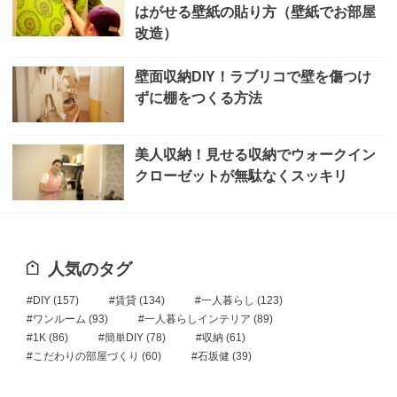
はがせる壁紙の貼り方（壁紙でお部屋
改造）
壁面収納DIY！ラブリコで壁を傷つけ
ずに棚をつくる方法
美人収納！見せる収納でウォークイン
クローゼットが無駄なくスッキリ
人気のタグ
DIY
(157)
賃貸
(134)
一人暮らし
(123)
ワンルーム
(93)
一人暮らしインテリア
(89)
1K
(86)
簡単DIY
(78)
収納
(61)
こだわりの部屋づくり
(60)
石坂健
(39)