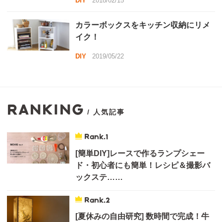
DIY
2018/02/15
カラーボックスをキッチン収納にリメ
イク！
DIY
2019/05/22
RANKING
/ 人気記事
Rank.
[簡単DIY]レースで作るランプシェー
ド・初心者にも簡単！レシピ＆撮影バ
ックステ……
Rank.
[夏休みの自由研究] 数時間で完成！牛