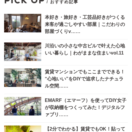
PICK UP
/ おすすめ記事
本好き・旅好き・工芸品好きがつくる
来客が過ごしやすい部屋｜こだわりの
部屋づくりv……
川沿いの小さな中古ビルで叶えた心地
いい暮らし｜わがままな住まいvol.11
賃貸マンションでもここまでできる！
“心地いい”をDIYで追求したナチュラ
ル空間……
EMARF（エマーフ）を使ってDIY女子
が収納棚をつくってみた！デジタルフ
ァブリ……
【2分でわかる】賃貸でもOK！貼って